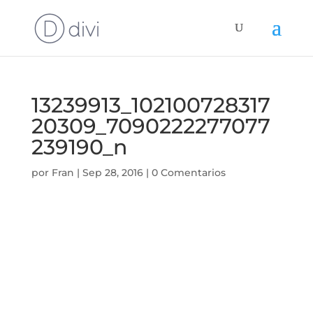
13239913_102100728317
20309_7090222277077
239190_n
por
Fran
|
Sep 28, 2016
|
0 Comentarios